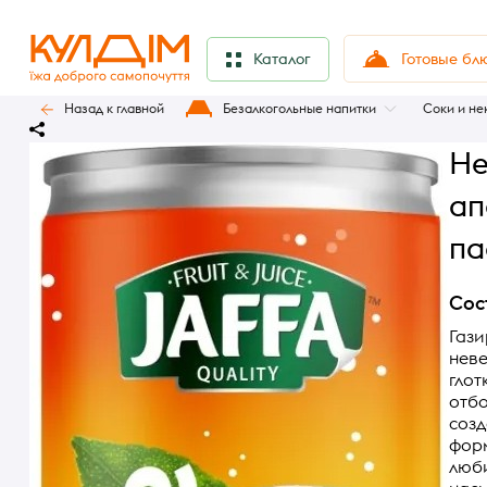
Готовые бл
Каталог
Назад к главной
Безалкогольные напитки
Соки и не
Не
ап
па
Сос
Гази
неве
глот
отбо
соз
фор
люби