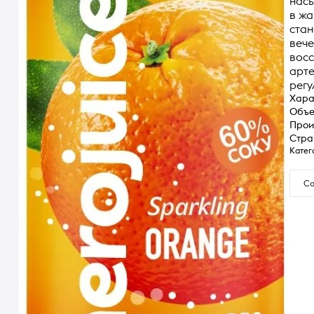
насы
в жа
стан
вече
восс
арте
регу
Хара
Объ
Прои
Стра
Катег
Со