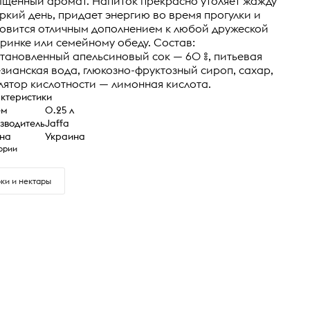
щенный аромат. Напиток прекрасно утоляет жажду
ркий день, придает энергию во время прогулки и
овится отличным дополнением к любой дружеской
ринке или семейному обеду. Состав:
тановленный апельсиновый сок — 60 %, питьевая
зианская вода, глюкозно-фруктозный сироп, сахар,
лятор кислотности — лимонная кислота.
ктеристики
ем
0.25 л
зводитель
Jaffa
на
Украина
ории
ки и нектары