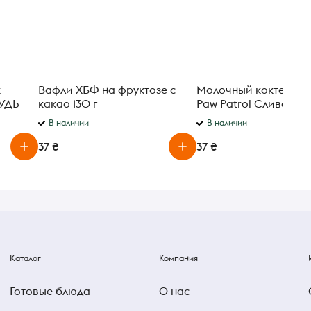
к
Вафли ХБФ на фруктозе с
Молочный коктейль 
РУДЬ
какао 130 г
Paw Patrol Сливочно
ванильный 2.5% 212 г
В наличии
В наличии
37 ₴
37 ₴
Каталог
Компания
Готовые блюда
О нас