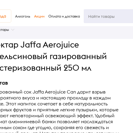
юда
Алкоголь
Акции
Оплата и доставка
ктары
ктар Jaffa Aerojuice
ельсиновый газированный
стеризованный 250 мл
тав
рованный сок Jaffa Aerojuice Can дарит взрыв
роятного вкуса и настоящую прохладу в каждом
ке. Этот напиток сочетает в себе натуральность
рных фруктов и приятные легкие пузырьки, которые
дают неповторимый освежающий эффект. Удобный
мат алюминиевой банки позволяет наслаждаться
мым соком где угодно, сохраняя его свежесть и