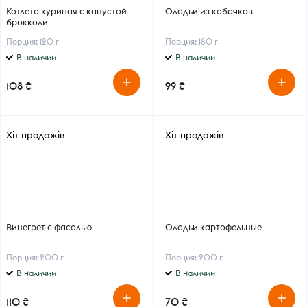
Котлета куриная с капустой
Оладьи из кабачков
брокколи
Порция: 120 г
Порция: 180 г
В наличии
В наличии
108 ₴
99 ₴
Хіт продажів
Хіт продажів
Винегрет с фасолью
Оладьи картофельные
Порция: 200 г
Порция: 200 г
В наличии
В наличии
110 ₴
70 ₴