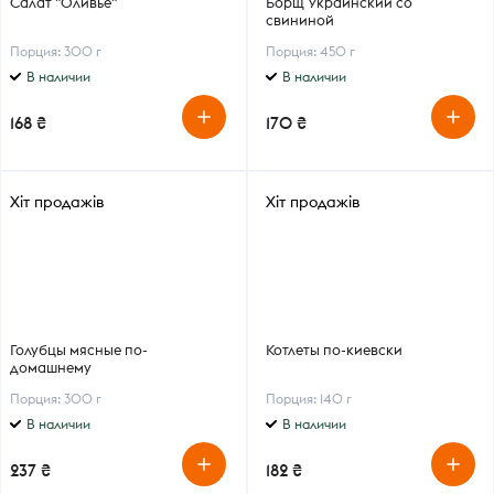
Салат "Оливье"
Борщ Украинский со
свининой
Порция: 300 г
Порция: 450 г
В наличии
В наличии
168 ₴
170 ₴
Хіт продажів
Хіт продажів
Голубцы мясные по-
Котлеты по-киевски
домашнему
Порция: 300 г
Порция: 140 г
В наличии
В наличии
237 ₴
182 ₴