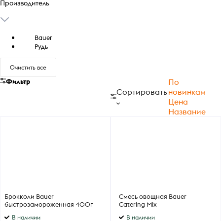
Производитель
Bauer
Рудь
Очистить все
Фильтр
По
Сортировать
новинкам
Цена
Название
Брокколи Bauer
Смесь овощная Bauer
быстрозамороженная 400г
Catering Mix
быстрозамороженная 400г
В наличии
В наличии