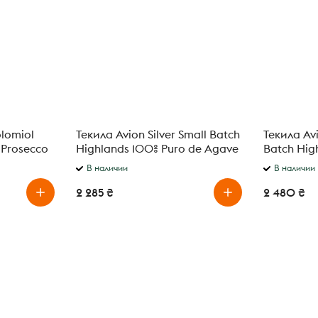
lomiol
Текила Avion Silver Small Batch
Текила Av
 Prosecco
Highlands 100% Puro de Agave
Batch Hig
л
0,7 л
Agave 0,7
В наличии
В наличии
2 285 ₴
2 480 ₴