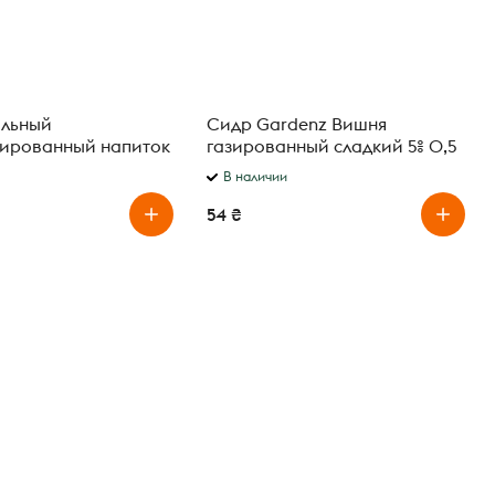
ольный
Сидр Gardenz Вишня
зированный напиток
газированный сладкий 5% 0,5
Мохито 0,5 л
л
В наличии
54 ₴