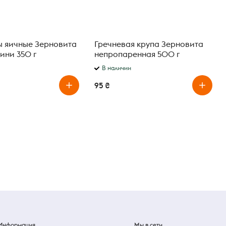
 яичные Зерновита
Гречневая крупа Зерновита
ини 350 г
непропаренная 500 г
В наличии
95 ₴
Информация
Мы в сети