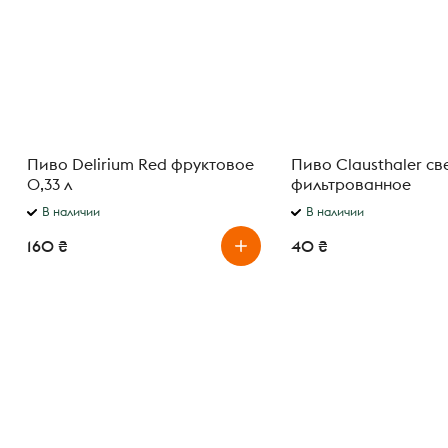
Пиво Delirium Red фруктовое
Пиво Clausthaler св
0,33 л
фильтрованное
безалкогольное 0% 0
В наличии
В наличии
160 ₴
40 ₴