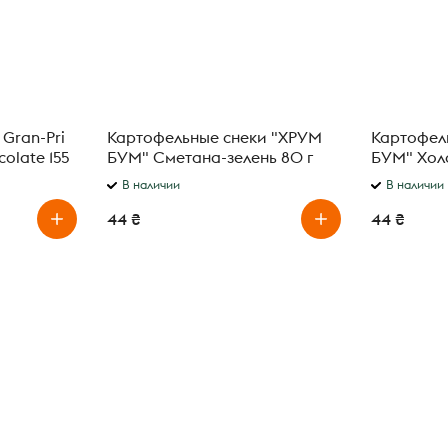
Gran-Pri
Картофельные снеки "ХРУМ
Картофел
olate 155
БУМ" Сметана-зелень 80 г
БУМ" Хол
В наличии
В наличии
44 ₴
44 ₴