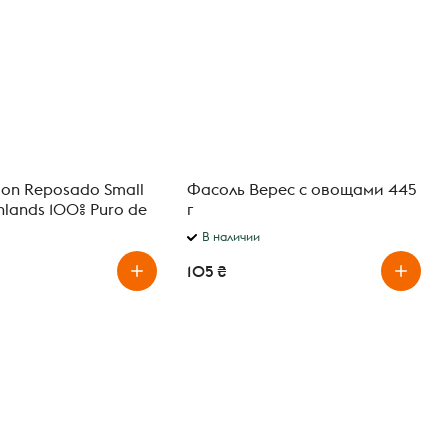
ion Reposado Small
Фасоль Верес с овощами 445
hlands 100% Puro de
г
 л
В наличии
105 ₴