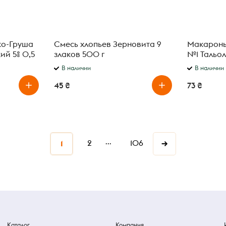
ко-Груша
Смесь хлопьев Зерновита 9
Макароны
ий 5% 0,5
злаков 500 г
№1 Тальол
В наличии
В наличии
45 ₴
73 ₴
...
2
106
→
1
Каталог
Компания