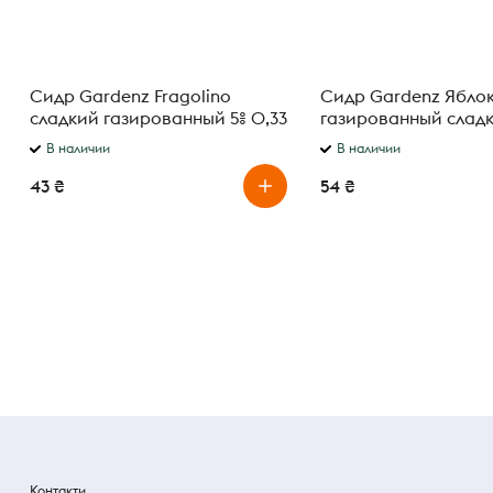
Сидр Gardenz Fragolino
Сидр Gardenz Ябло
сладкий газированный 5% 0,33
газированный сладк
л
л
В наличии
В наличии
43 ₴
54 ₴
Контакти