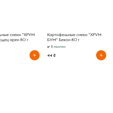
ьные снеки "ХРУМ
Картофельные снеки "ХРУМ
одец-хрен 80 г
БУМ" Бекон 80 г
В наличии
44 ₴