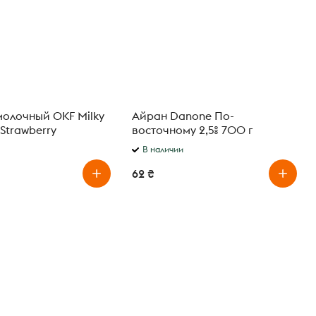
молочный OKF Milky
Айран Danone По-
Strawberry
восточному 2,5% 700 г
ный 0,25 л
В наличии
62 ₴