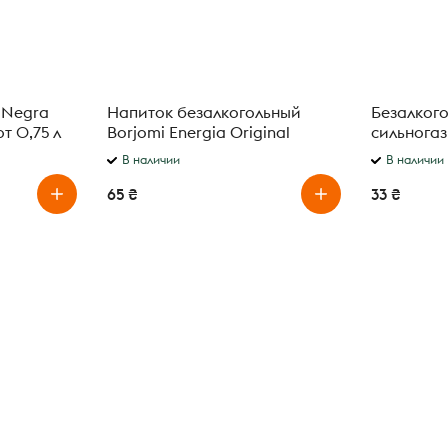
 Negra
Напиток безалкогольный
Безалког
т 0,75 л
Borjomi Energia Original
сильнога
газированный тонизирующий
ICE Cool 
В наличии
В наличии
с ароматизаторами тутти-
фрутти 240 мл
65 ₴
33 ₴