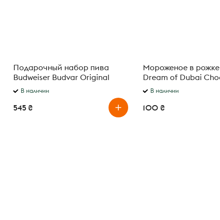
Подарочный набор пива
Мороженое в рожке 
Budweiser Budvar Original
Dream of Dubai Choc
светлое фильтрованное 5% 0,5
г
В наличии
В наличии
л × 4 шт. + бокал 0,33 л
545 ₴
100 ₴