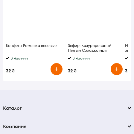
Конфеты Ромашка весовые
Зефир глазурированый
Напи
Пінгвін Солодка мрія
энер
В наличии
В наличии
В 
32 ₴
32 ₴
32 ₴
Каталог
Компания