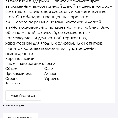
пятилетней выдержки. Напиток обладает ярко
выраженным вкусом спелой дикой вишни, в котором
сочетаются фруктовая сладость и легкая кислинка
ягод. Он обладает насыщенным ароматом
вишневого варенья с нотами косточек и легкой
винной основой, что придает напитку глубину. Вкус
обычно мягкий, округлый, со сладковатым
послевкусием и деликатной терпкостью,
характерной для ягодных алкогольных напитков.
Напиток хорошо подходит для употребления
охлажденным.
Характеристики
Вид міцного алкоголю
Бренді
Объем
0.5 л
Производитель
Aznauri
Страна
Украина
Категории
Міцний алкоголь
Категории grrr
Міцний алкоголь