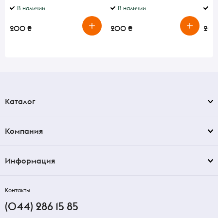
В наличии
В наличии
В 
200 ₴
200 ₴
200
Каталог
Компания
Информация
Контакты
(044) 286 15 85