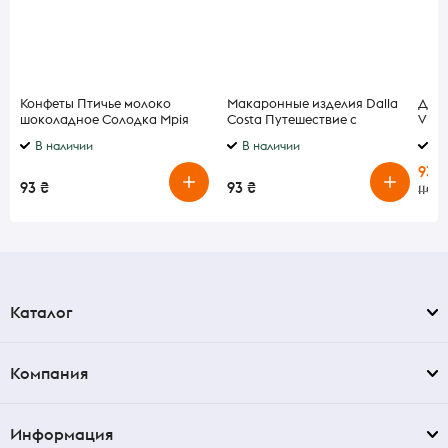
Конфеты Птичье молоко
Макаронные изделия Dalla
Детс
шоколадное Солодка Мрія
Costa Путешествие с
Vitap
томатом и шпинатом 250 г
В наличии
В наличии
В 
93 ₴
93 ₴
93 ₴
110 ₴
Каталог
Компания
Информация