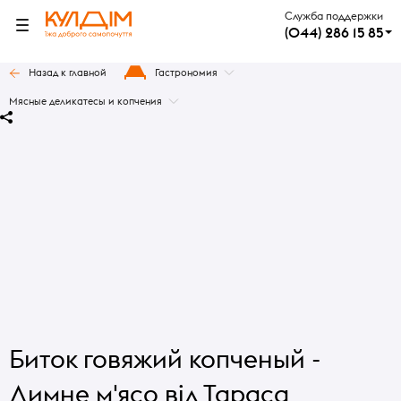
Служба поддержки
(044) 286 15 85
Назад к главной
Гастрономия
Мясные деликатесы и копчения
Биток говяжий копченый -
Димне м'ясо від Тараса