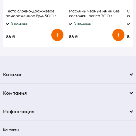
Тесто слоено-дрожжевое
Маслины черные мини без
Сыр
замороженное Рудь 500 г
косточки Iberica 300 г
копч
75г
В наличии
В наличии
В 
86 ₴
86 ₴
86 ₴
Каталог
Компания
Информация
Контакты