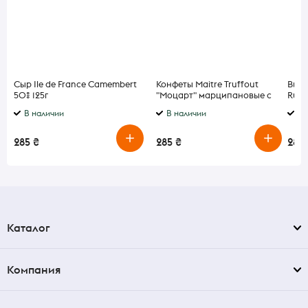
Сыр Ile de France Camembert
Конфеты Maitre Truffout
Вино
50% 125г
"Моцарт" марципановые с
Rubi
белым шоколадом 200 г
л
В наличии
В наличии
В 
285 ₴
285 ₴
285 
Каталог
Компания