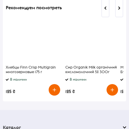
Рекомендуем посмотреть
Хлебцы Finn Crisp Multigrain
Сир Organik Milk органічний
Масл
многозерновые 175 г
кисломолочний 5% 300г
Буте
В наличии
В наличии
В 
125 ₴
125 ₴
125 
Каталог