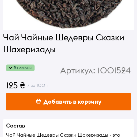
Чай Чайные Шедевры Сказки
Шахеризады
Артикул:
1001524
В наличии
125 ₴
/ за 100 г
Добавить в корзину
Состав
Чай Чайные Шедевры Сказки Шахеризады - это