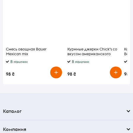
Смесь овощная Bauer
Куриные джерки Chick’s со
Конф
Mexican mix
вкусом американского
Вани
быстрозамороженная 400г
чизбургера 50 г
В наличии
В наличии
В 
98 ₴
98 ₴
98 ₴
Каталог
Компания