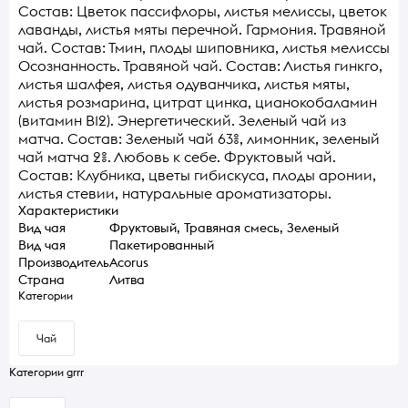
Состав: Цветок пассифлоры, листья мелиссы, цветок
лаванды, листья мяты перечной. Гармония. Травяной
чай. Состав: Тмин, плоды шиповника, листья мелиссы
Осознанность. Травяной чай. Состав: Листья гинкго,
листья шалфея, листья одуванчика, листья мяты,
листья розмарина, цитрат цинка, цианокобаламин
(витамин В12). Энергетический. Зеленый чай из
матча. Состав: Зеленый чай 63%, лимонник, зеленый
чай матча 2%. Любовь к себе. Фруктовый чай.
Состав: Клубника, цветы гибискуса, плоды аронии,
листья стевии, натуральные ароматизаторы.
Характеристики
Вид чая
Фруктовый, Травяная смесь, Зеленый
Вид чая
Пакетированный
Производитель
Acorus
Страна
Литва
Категории
Чай
Категории grrr