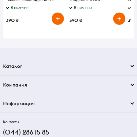
Truffout 140г
бело
В наличии
В наличии
В 
390 ₴
390 ₴
390
Каталог
Компания
Информация
Контакты
(044) 286 15 85