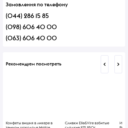
Замовлення по телефону
(044) 286 15 85
(098) 606 40 00
(063) 606 40 00
Рекомендуем посмотреть
Конфеты вишня в ликере в
Сливки Elle&Vire взбитые
Игрис
темном шоколаде Maitre
сладкие 27% 250г
Pros