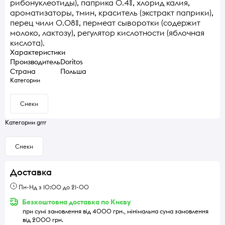
рибонуклеотиды), паприка 0.4%, хлорид калия,
ароматизаторы, тмин, краситель (экстракт паприки),
перец чили 0.08%, пермеат сыворотки (содержит
молоко, лактозу), регулятор кислотности (яблочная
кислота).
Характеристики
Производитель
Doritos
Страна
Польша
Категории
Снеки
Категории grrr
Снеки
Доставка
Пн-Нд з 10:00 до 21-00
Безкоштовна доставка по Києву
при сумі замовлення від 4000 грн., мінімальна сума замовлення
від 2000 грн.