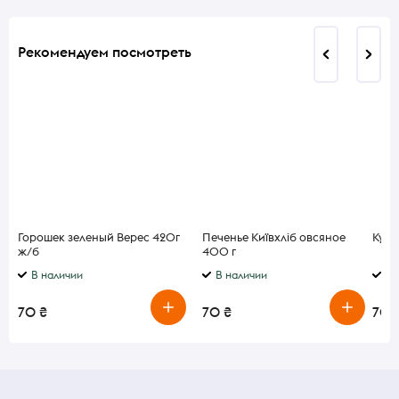
Рекомендуем посмотреть
Горошек зеленый Верес 420г
Печенье Київхліб овсяное
Куку
ж/б
400 г
В наличии
В наличии
В 
70 ₴
70 ₴
70 