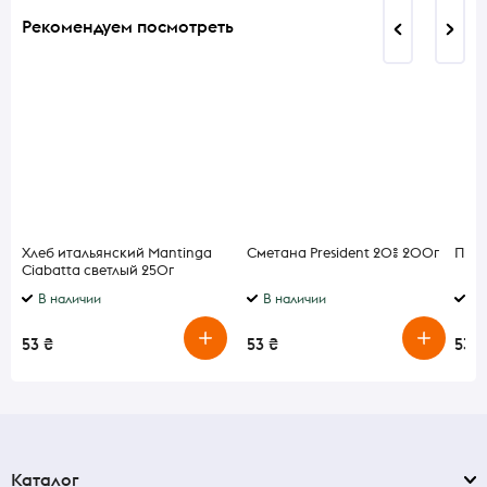
Рекомендуем посмотреть
Хлеб итальянский Mantinga
Сметана President 20% 200г
Пере
Ciabatta светлый 250г
В наличии
В наличии
По
53 ₴
53 ₴
53 ₴
Каталог