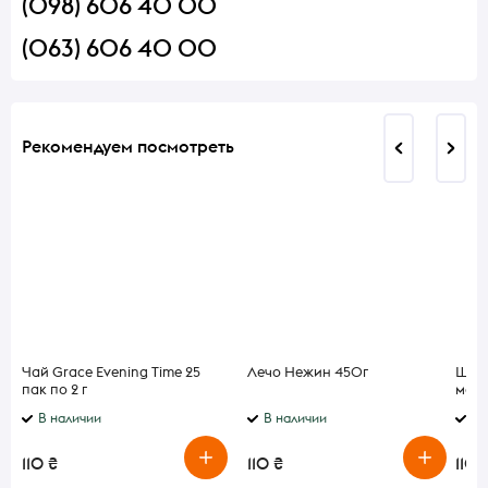
(098) 606 40 00
(063) 606 40 00
Рекомендуем посмотреть
Чай Grace Evening Time 25
Лечо Нежин 450г
Шоко
пак по 2 г
моло
В наличии
В наличии
В 
110 ₴
110 ₴
110 