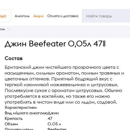
юда
Алкоголь
Акции
Оплата и доставка
оль
Джин Beefeater 0,05л 47%
Состав
Британский джин чистейшего прозрачного цвета с
насыщенным, сильным ароматом, полным травяных и
цветочных оттенков. Приятный бодрящий вкус с
терпкой изюминкой можжевельника и цитрусовых.
Послевкусие сухое с ароматом цитрусовых. Обычно
употребляется в коктейлях, но также его можно
употреблять в чистом виде или со льдом, содовой.
Характеристики
Вид міцного алкоголю
Джин
Крепость
47
Объем
0.05 л
Производитель
Beefeater