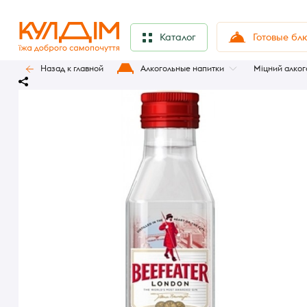
Готовые бл
Каталог
Назад к главной
Алкогольные напитки
Міцний алког