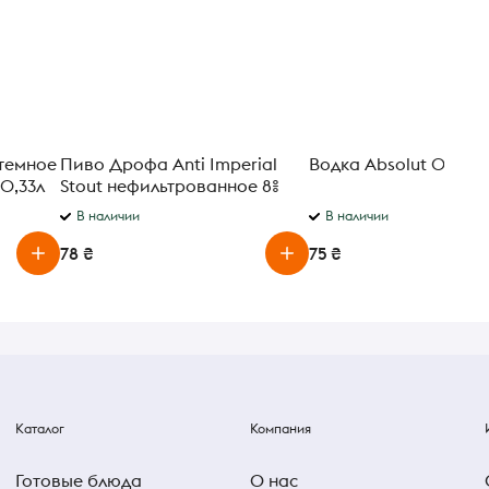
 темное
Пиво Дрофа Anti Imperial
Водка Absolut 0,05л
0,33л
Stout нефильтрованное 8%
0.33 л
В наличии
В наличии
78 ₴
75 ₴
Каталог
Компания
Готовые блюда
О нас