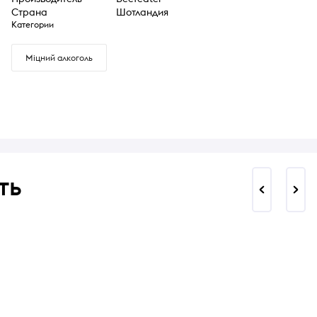
Страна
Шотландия
Категории
Міцний алкоголь
ть