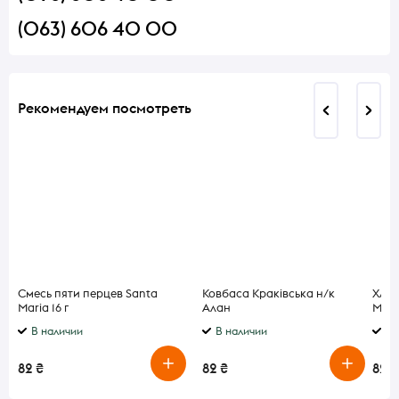
(063) 606 40 00
Рекомендуем посмотреть
Смесь пяти перцев Santa
Ковбаса Краківська н/к
Хлеб
Maria 16 г
Алан
Mant
В наличии
В наличии
В 
82 ₴
82 ₴
82 ₴