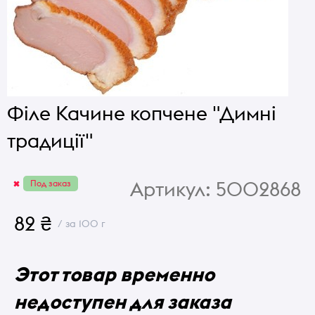
Філе Качине копчене "Димні
традиції"
Артикул:
5002868
Под заказ
82 ₴
/ за 100 г
Этот товар временно
недоступен для заказа