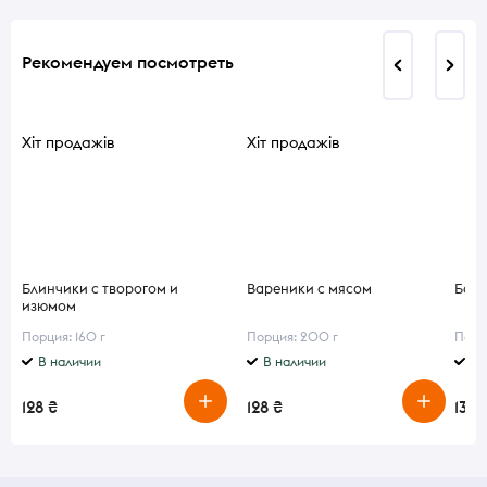
Рекомендуем посмотреть
Хіт продажів
Хіт продажів
Блинчики с творогом и
Вареники с мясом
Борщ
изюмом
Порция: 160 г
Порция: 200 г
Порц
В наличии
В наличии
В 
128 ₴
128 ₴
130 