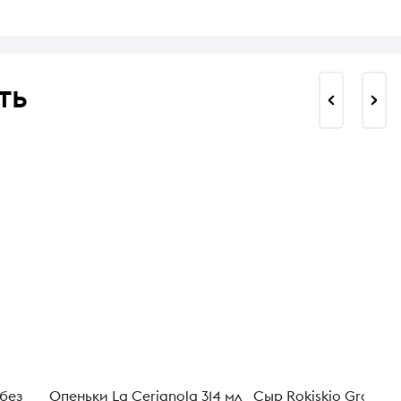
ть
без
Опеньки La Cerignola 314 мл
Сыр Rokiskio Grand