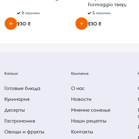
Formaggio твердый
выдержка 12 месяцев 
В наличии
В наличии
230 ₴
230 ₴
Каталог
Компания
Готовые блюда
О нас
Кулинария
Новости
Десерты
Мнение сомелье
Гастрономия
Наши рецепты
Овощи и фрукты
Контакты