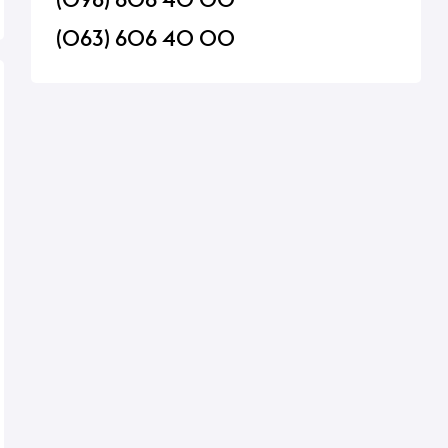
(063) 606 40 00
Вино Vinho Verde Urbe
Безалкогольное игр