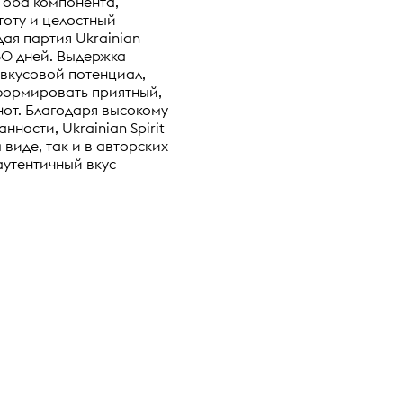
 оба компонента,
тоту и целостный
ая партия Ukrainian
 30 дней. Выдержка
 вкусовой потенциал,
сформировать приятный,
нот. Благодаря высокому
ности, Ukrainian Spirit
 виде, так и в авторских
аутентичный вкус