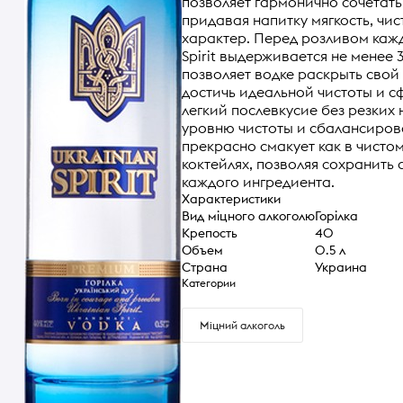
позволяет гармонично сочетать
придавая напитку мягкость, чис
характер. Перед розливом кажд
Spirit выдерживается не менее
позволяет водке раскрыть свой
достичь идеальной чистоты и 
легкий послевкусие без резких 
уровню чистоты и сбалансирован
прекрасно смакует как в чистом
коктейлях, позволяя сохранить 
каждого ингредиента.
Характеристики
Вид міцного алкоголю
Горілка
Крепость
40
Объем
0.5 л
Страна
Украина
Категории
Міцний алкоголь