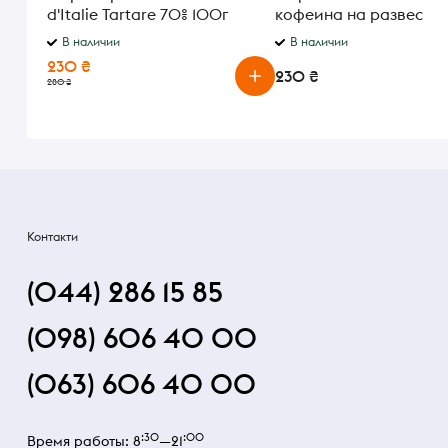
d'Italie Tartare 70% 100г
кофеина на развес
В наличии
В наличии
230 ₴
230 ₴
280 ₴
Контакти
(044) 286 15 85
(098) 606 40 00
(063) 606 40 00
:30
:00
Время работы: 8
—21