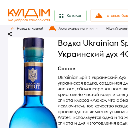
Готовые бл
Каталог
Назад к главной
Алкогольные напитки
Міцний алког
Водка Ukrainian Sp
Украинский дух 40
Состав
Ukrainian Spirit Украинский Дух
украинская водка, созданная д
чистого, сбалансированного вк
кристально чистой воды и спе
спирта класса «Люкс», что обе
исключительное качество кажд
производства является уникальн
Water: используется одна и та 
спирта и для изготовления водк