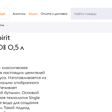
юда
Алкоголь
Акции
Оплата и доставка
оль
irit
% 0,5 л
 - классическая
ля настоящих ценителей
уса. Изготавливается из
циально отобранного
спечивает
ой бутылки. Основой
ая технология Single
же вода для создания
и. Такой подход