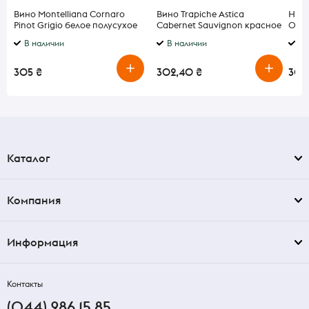
Вино Montelliana Cornaro
Вино Trapiche Astica
Наст
Pinot Grigio белое полусухое
Cabernet Sauvignon красное
0,35
12% 0,75л
сухое 13% 0,75л
В наличии
В наличии
В 
305 ₴
302,40 ₴
300
Каталог
Компания
Информация
Контакты
(044) 286 15 85