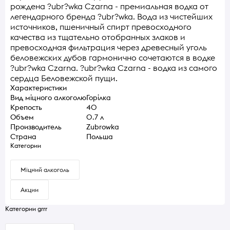
рождена ?ubr?wka Czarna - премиальная водка от
легендарного бренда ?ubr?wka. Вода из чистейших
источников, пшеничный спирт превосходного
качества из тщательно отобранных злаков и
превосходная фильтрация через древесный уголь
беловежских дубов гармонично сочетаются в водке
?ubr?wka Czarna. ?ubr?wka Czarna - водка из самого
сердца Беловежской пущи.
Характеристики
Вид міцного алкоголю
Горілка
Крепость
40
Объем
0.7 л
Производитель
Zubrowka
Страна
Польша
Категории
Міцний алкоголь
Акции
Категории grrr