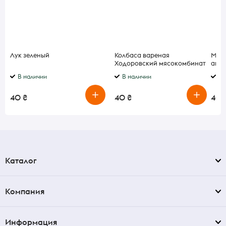
Лук зеленый
Колбаса вареная
Марм
Ходоровский мясокомбинат
апел
Докторская в/с
В наличии
В наличии
В 
40 ₴
40 ₴
40 
Каталог
Компания
Информация