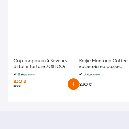
Сыр творожный Saveurs
Кофе Montana Coffee 
d'Italie Tartare 70% 100г
кофеина на развес
В наличии
В наличии
230 ₴
230 ₴
280 ₴