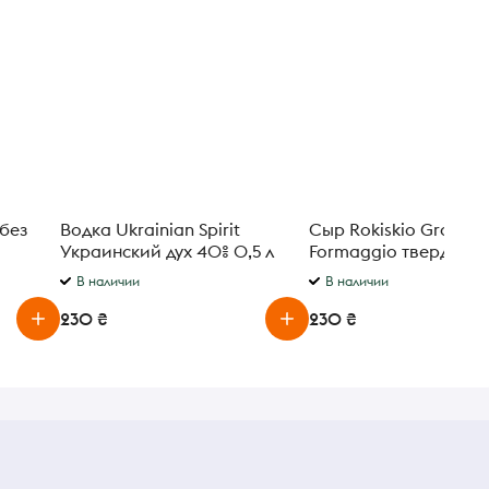
без
Водка Ukrainian Spirit
Сыр Rokiskio Grand
Украинский дух 40% 0,5 л
Formaggio твердый
выдержка 12 месяцев 
В наличии
В наличии
230 ₴
230 ₴