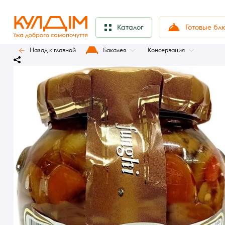
Готовые бл
Каталог
Назад к главной
Бакалея
Консервация