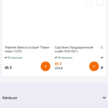
Перчик Iberica острый "Пири-
Сыр Комо Традиционный
Сыр 
пири" 100г
слайс 50% 150 г
В наличии
В наличии
В 
85 ₴
85 ₴
85 ₴
105 ₴
Каталог