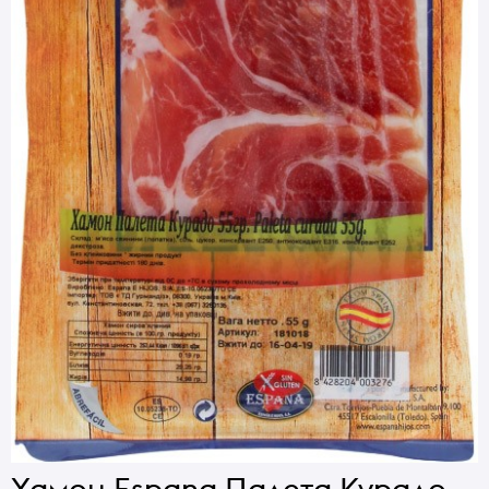
Хамон Espana Палета Курадо