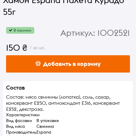
55г
Артикул:
1002521
В наличии
150 ₴
/ за шт.
Добавить в корзину
Состав
Состав: мясо свинины (лопатка), соль, сахар,
консервант Е250, антиоксидант Е316, консервант
Е252, декстроза.
Характеристики
Вид фасовки
В упаковке
Вид мяса
Свинина
Производитель
Espana