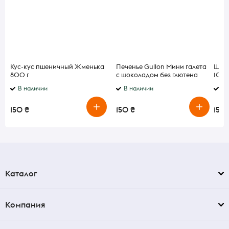
Кус-кус пшеничный Жменька
Печенье Gullon Мини галета
Шоко
800 г
с шоколадом без глютена
100
200 г
В наличии
В наличии
В 
150 ₴
150 ₴
150 
Каталог
Компания