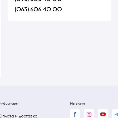
(063) 606 40 00
 150 г
Леденцы Kalfany
Сыр Landana с трю
Освежающие 150 г
50%
В наличии
Под заказ
116 ₴
117 ₴
140 ₴
Информация
Мы в сети
Оплата и доставка