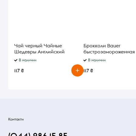
Чай черный Чайные
Брокколи Bauer
Шедевры Английский
быстрозамороженная
аристократ
В наличии
В наличии
117 ₴
117 ₴
Контакти