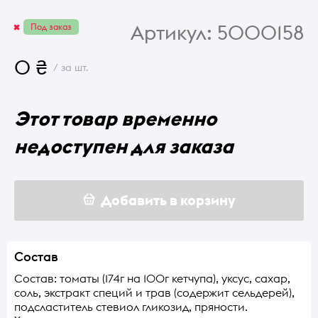
Артикул:
5000158
Под заказ
0 ₴
/ за шт.
Этот товар временно
недоступен для заказа
Добавить в корзину
Состав
Состав: томаты (174г на 100г кетчупа), уксус, сахар,
соль, экстракт специй и трав (содержит сельдерей),
подсластитель стевиол гликозид, пряности.