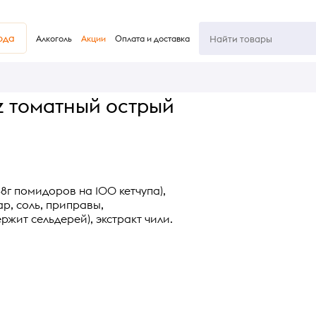
юда
Алкоголь
Акции
Оплата и доставка
z томатный острый
8г помидоров на 100 кетчупа),
ар, соль, приправы,
жит сельдерей), экстракт чили.