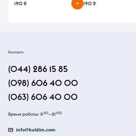
190 ₴
190 ₴
Контакти
(044) 286 15 85
(098) 606 40 00
(063) 606 40 00
:30
:00
Время работы: 8
—21
info@kuldim.com