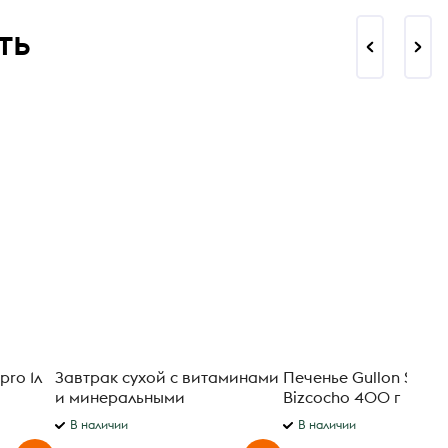
ть
pro 1л
Завтрак сухой с витаминами
Печенье Gullon Savoi
и минеральными
Bizcocho 400 г
веществами Nesquik 460г
В наличии
В наличии