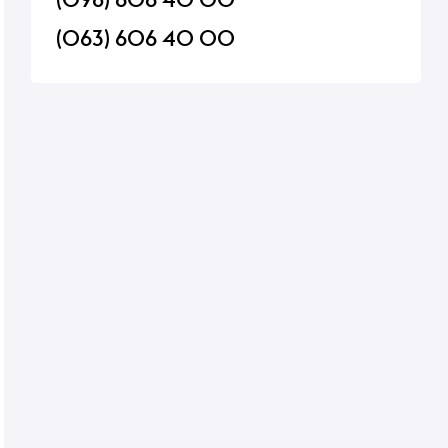
(063) 606 40 00
ardi
Соус Barilla Bolognese 400 г
Сыр Alpenhain Selec
Camembert 50% 125г
В наличии
В наличии