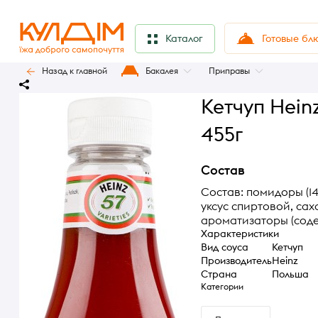
Готовые бл
Каталог
Назад к главной
Бакалея
Приправы
Кетчуп Hein
455г
Состав
Состав: помидоры (14
уксус спиртовой, сах
ароматизаторы (содер
Характеристики
Вид соуса
Кетчуп
Производитель
Heinz
Страна
Польша
Категории