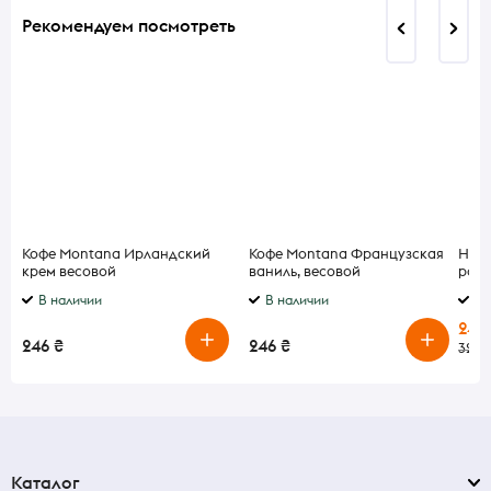
Рекомендуем посмотреть
Кофе Montana Ирландский
Кофе Montana Французская
Ново
крем весовой
ваниль, весовой
рожд
Rosh
В наличии
В наличии
В 
245
246 ₴
246 ₴
325 
Каталог