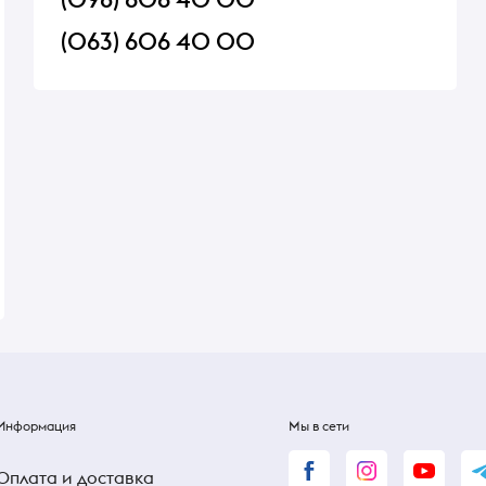
(063) 606 40 00
й
Арахис Almond жареный со
Набор красителей д
вкусом бекона 50г
Украса 5 цветов
В наличии
В наличии
20 ₴
20 ₴
Информация
Мы в сети
Оплата и доставка