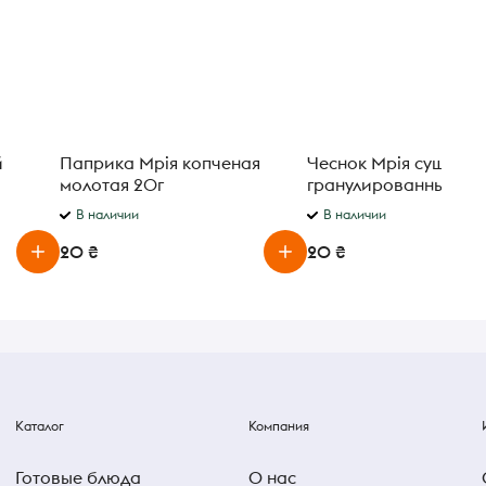
й
Паприка Мрія копченая
Чеснок Мрія сушены
молотая 20г
гранулированный 15г
В наличии
В наличии
20 ₴
20 ₴
Каталог
Компания
Готовые блюда
О нас