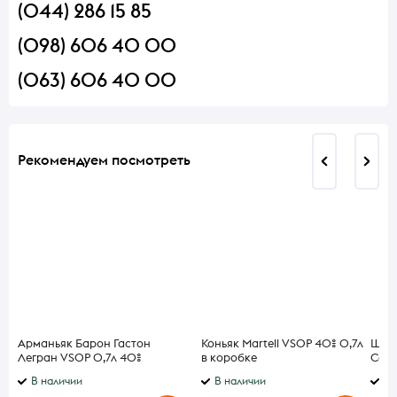
(044) 286 15 85
(098) 606 40 00
(063) 606 40 00
Рекомендуем посмотреть
Арманьяк Барон Гастон
Коньяк Martell VSOP 40% 0,7л
Шамп
Легран VSOP 0,7л 40%
в коробке
Coll
0,75
В наличии
В наличии
В 