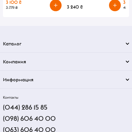
3 100 ₴
3 2
3 240 ₴
3 779 ₴
4 59
Каталог
Компания
Информация
Контакты
(044) 286 15 85
(098) 606 40 00
(063) 606 40 00