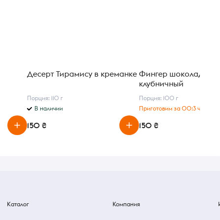
Десерт Тирамису в креманке
Фингер шоколадно-
клубничный
Порция: 110 г
Порция: 100 г
В наличии
Приготовим за 00:3 ч
150 ₴
150 ₴
Каталог
Компания