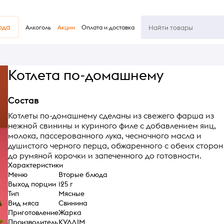
юда
Алкоголь
Акции
Оплата и доставка
Котлета по-домашнему
Состав
Котлеты по-домашнему сделаны из свежего фарша из
нежной свинины и куриного филе с добавлением яиц,
молока, пассерованного лука, чесночного масла и
душистого черного перца, обжаренного с обеих сторон
до румяной корочки и запеченного до готовности.
Характеристики
Меню
Вторые блюда
Выход порции
125 г
Тип
Мясные
Вид мяса
Свинина
Приготовление
Жарка
Производитель
КУЛДІМ