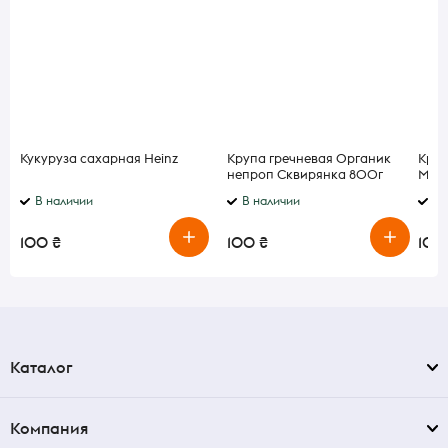
Кукуруза сахарная Heinz
Крупа гречневая Органик
Краб
непроп Сквирянка 800г
Мир 
В наличии
В наличии
В 
100 ₴
100 ₴
100
Каталог
Компания