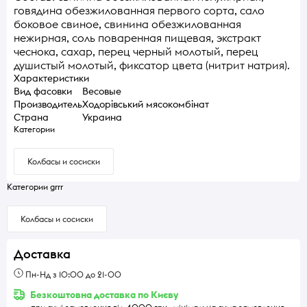
говядина обезжилованная первого сорта, сало
боковое свиное, свинина обезжилованная
нежирная, соль поваренная пищевая, экстракт
чеснока, сахар, перец черный молотый, перец
душистый молотый, фиксатор цвета (нитрит натрия).
Характеристики
Вид фасовки
Весовые
Производитель
Ходорівський мясокомбінат
Страна
Украина
Категории
Колбасы и сосиски
Категории grrr
Колбасы и сосиски
Доставка
Пн-Нд з 10:00 до 21-00
Безкоштовна доставка по Києву