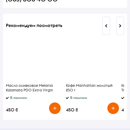
Рекомендуем посмотреть
Масло оливковое Melania
Кофе Manhattan молотый
Колб
Kalamata PDO Extra Virgin
250 г
Trad
500 мл
В наличии
В наличии
В 
450 ₴
450 ₴
450