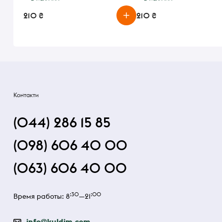
210 ₴
210 ₴
Контакти
(044) 286 15 85
(098) 606 40 00
(063) 606 40 00
:30
:00
Время работы: 8
—21
info@kuldim.com