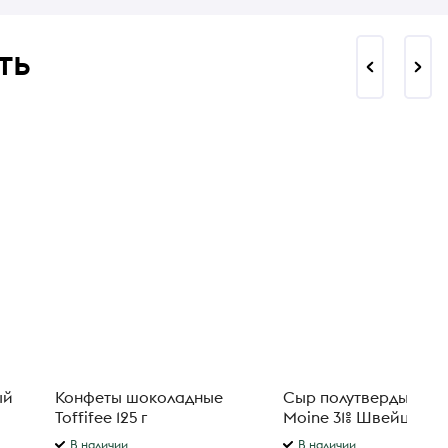
ть
Конфеты шоколадные
Сыр полутвердый Tet
Toffifee 125 г
Moine 31% Швейцария
В наличии
В наличии