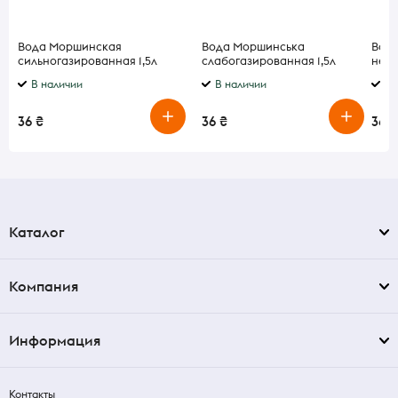
Вода Моршинская
Вода Моршинська
Вод
сильногазированная 1,5л
слабогазированная 1,5л
нега
В наличии
В наличии
В 
36 ₴
36 ₴
36 ₴
Каталог
Компания
Информация
Контакты