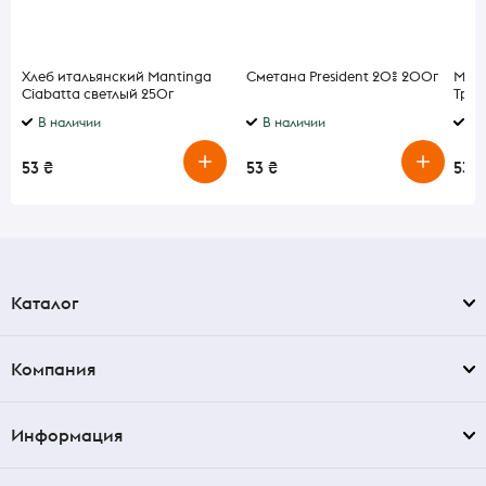
Хлеб итальянский Mantinga
Сметана President 20% 200г
Масл
Ciabatta светлый 250г
Трад
В наличии
В наличии
В 
53 ₴
53 ₴
53 ₴
Каталог
Компания
Информация