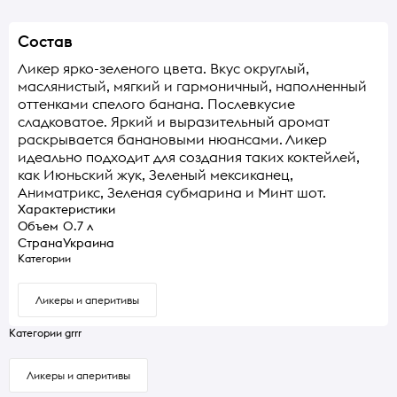
Состав
Ликер ярко-зеленого цвета. Вкус округлый,
маслянистый, мягкий и гармоничный, наполненный
оттенками спелого банана. Послевкусие
сладковатое. Яркий и выразительный аромат
раскрывается банановыми нюансами. Ликер
идеально подходит для создания таких коктейлей,
как Июньский жук, Зеленый мексиканец,
Аниматрикс, Зеленая субмарина и Минт шот.
Характеристики
Объем
0.7 л
Страна
Украина
Категории
Ликеры и аперитивы
Категории grrr
Ликеры и аперитивы