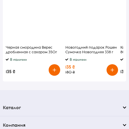
Черная смородина Верес
Новогодний подарок Рошен
Конф
дробленная с сахаром 350г
Сумочка Новогодняя 338 г
80г
В наличии
В наличии
В 
135 ₴
135 ₴
135 
180 ₴
Каталог
Компания