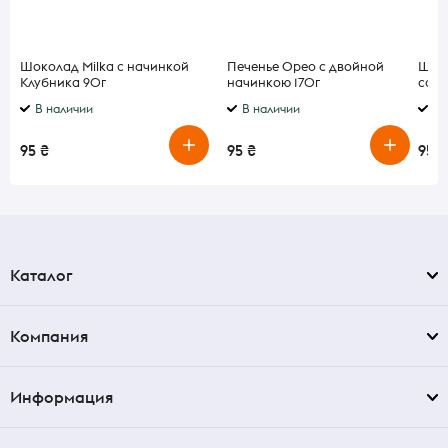
Шоколад Milka с начинкой
Печенье Орео с двойной
Шпро
Клубника 90г
начинкою 170г
соус
В наличии
В наличии
В 
95 ₴
95 ₴
95 ₴
Каталог
Компания
Информация