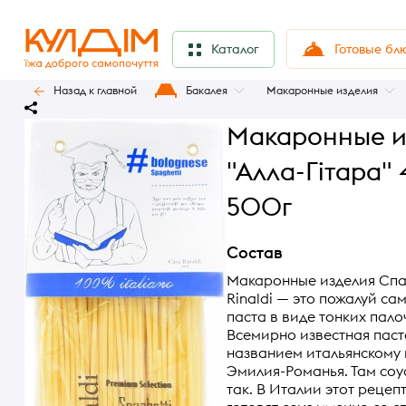
Готовые бл
Каталог
Назад к главной
Бакалея
Макаронные изделия
Макаронные и
"Алла-Гітара" 
500г
Состав
Макаронные изделия Спаг
Rinaldi — это пожалуй са
паста в виде тонких пало
Всемирно известная паст
названием итальянскому 
Эмилия-Романья. Там соу
так. В Италии этот рецеп