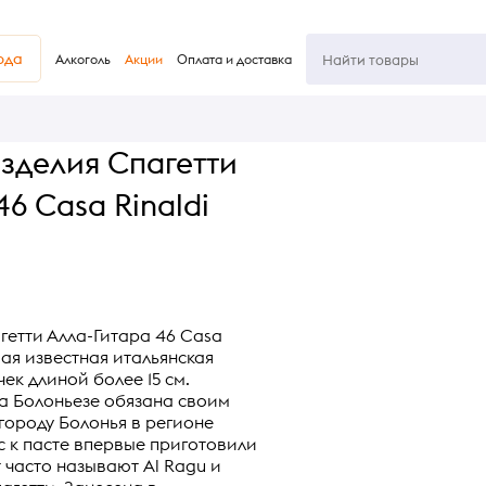
юда
Алкоголь
Акции
Оплата и доставка
зделия Спагетти
46 Casa Rinaldi
етти Алла-Гитара 46 Casa
мая известная итальянская
чек длиной более 15 см.
а Болоньезе обязана своим
городу Болонья в регионе
с к пасте впервые приготовили
т часто называют Al Ragu и