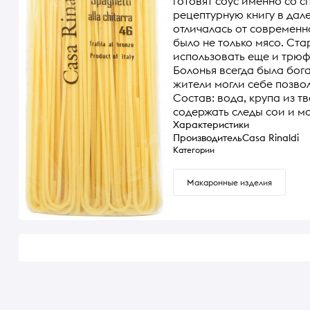
готовят соус именно со с
рецептурную книгу в дале
отличалась от современно
было не только мясо. Ст
использовать еще и трюфе
Болонья всегда была бог
жители могли себе позво
Состав: вода, крупа из 
содержать следы сои и мо
Характеристики
Производитель
Casa Rinaldi
Категории
Макаронные изделия