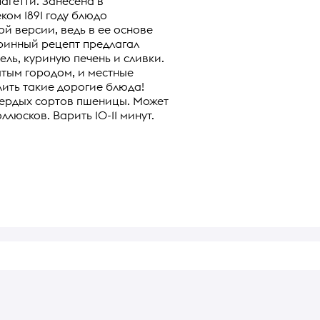
пагетти. Занесена в
ком 1891 году блюдо
й версии, ведь в ее основе
аринный рецепт предлагал
ль, куриную печень и сливки.
атым городом, и местные
лить такие дорогие блюда!
твердых сортов пшеницы. Может
ллюсков. Варить 10-11 минут.