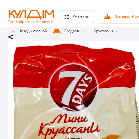
Готовые бл
Каталог
Назад к главной
Сладости
Круассаны