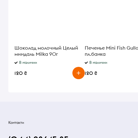
Шоколад молочный Целый
Печенье Mini Fish Gull
миндаль Milka 90г
пл.банка
В наличии
В наличии
120 ₴
120 ₴
Контакти