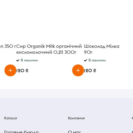
on 350 г
Сир Organik Milk органічний
Шоколад Мілка цілий
кисломолочний 0,2% 300г
90г
В наличии
В наличии
120 ₴
120 ₴
Каталог
Компания
Готовые блюда
О нас