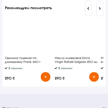
Рекомендуем посмотреть
Свинина тушеная по-
Масло оливковое Extra
Моро
домашнему Frank 460 г
Virgin Rafael Salgado 250 мл
кара
саха
В наличии
В наличии
В 
290 ₴
290 ₴
290