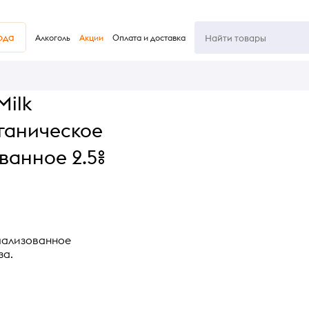
юда
Алкоголь
Акции
Оплата и доставка
Milk
ганическое
ванное 2.5%
мализованное
за.