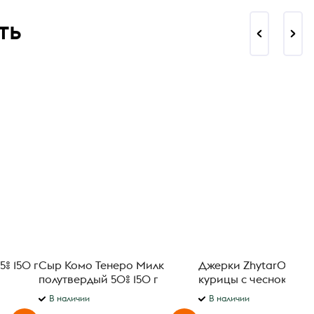
ть
% 150 г
Сыр Комо Тенеро Милк
Джерки ZhytarOK мя
полутвердый 50% 150 г
курицы с чесноком 8
В наличии
В наличии