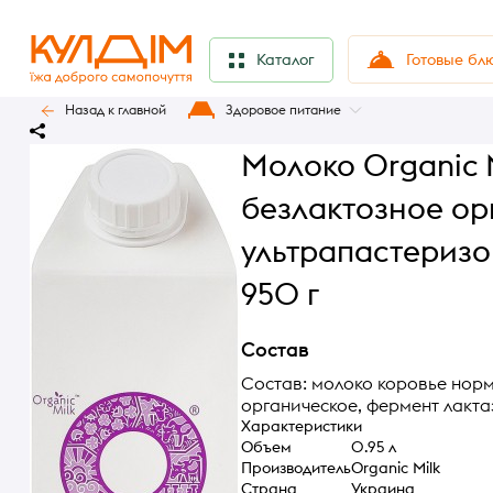
Готовые бл
Каталог
Назад к главной
Здоровое питание
Молоко Organic 
безлактозное ор
ультрапастеризо
950 г
Состав
Состав: молоко коровье нор
органическое, фермент лакта
Характеристики
Объем
0.95 л
Производитель
Organic Milk
Страна
Украина