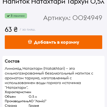
Напиток Натахтари Тархун 0,5л
Артикул:
0024949
В наличии
63 ₴
/ за пляш.
Добавить в корзину
Состав
Лимонад Натахтари (Natakhtari) – это
сильногазированный безалкогольный напиток с
ароматом тархуна, изготовленный с
использованием воды горного источника
"Натахтари".
Характеристики
Объем
0.5 л
Производитель
АО "Ломісі"
Страна
Грузия