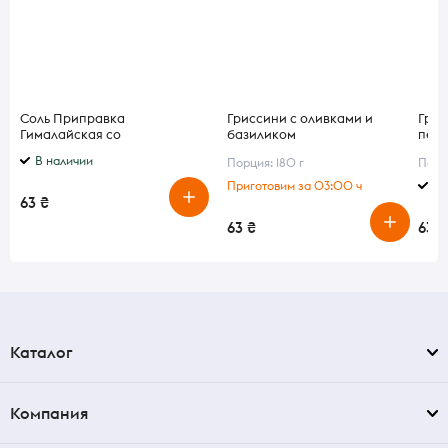
Соль Приправка
Гриссини с оливками и
Грис
Гималайская со
базиликом
пер
средиземноморскими
В наличии
Порция: 180 г
Порци
травами 200 г
Приготовим за 03:00 ч
В 
63 ₴
63 ₴
63 ₴
Каталог
Компания