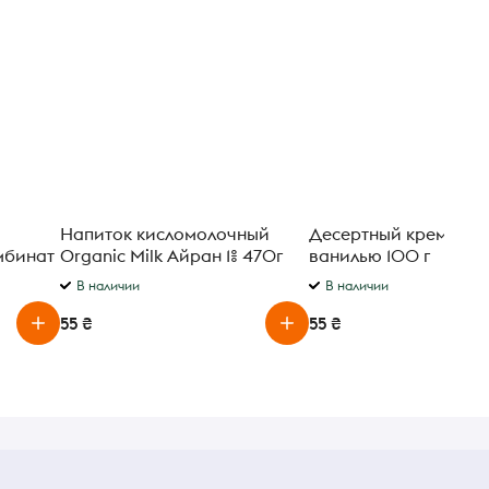
Напиток кисломолочный
Десертный крем Elle-V
мбинат
Organic Milk Айран 1% 470г
ванилью 100 г
В наличии
В наличии
55 ₴
55 ₴