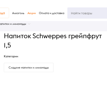
юда
Алкоголь
Акции
Оплата и доставка
апитки и лимонады
Напиток Schweppes грейпфрут
1,5
Категории
Сладкие напитки и лимонады