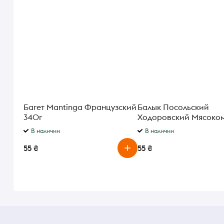
Багет Mantinga Французский
Балык Посольский
340г
Ходоровский Мясоко
В наличии
В наличии
55 ₴
55 ₴