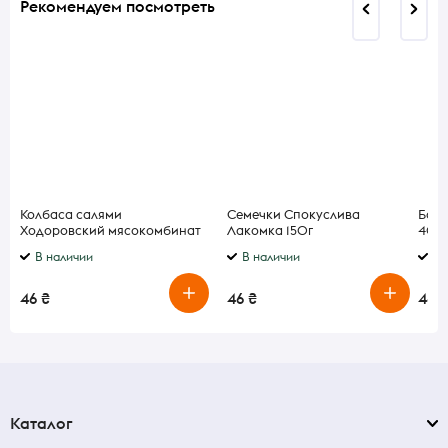
Рекомендуем посмотреть
Колбаса салями
Семечки Спокуслива
Бато
Ходоровский мясокомбинат
Лакомка 150г
40г
Баварская в/к в/с
В наличии
В наличии
В 
46 ₴
46 ₴
46 ₴
Каталог