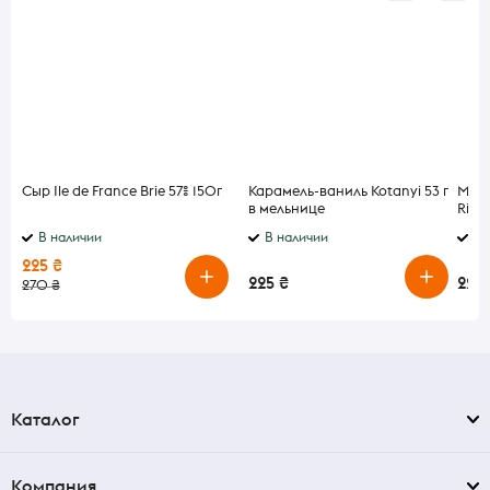
Сыр Ile de France Brie 57% 150г
Карамель-ваниль Kotanyi 53 г
Мака
в мельнице
Riga
В наличии
В наличии
В 
225 ₴
225 ₴
225 
270 ₴
Каталог
Компания