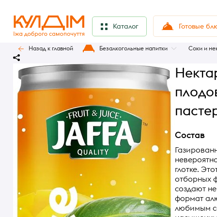
Готовые бл
Каталог
Назад к главной
Безалкогольные напитки
Соки и не
Нектар
плодо
пасте
Состав
Газированн
невероятно
глотке. Эт
отборных ф
создают н
формат ал
любимым со