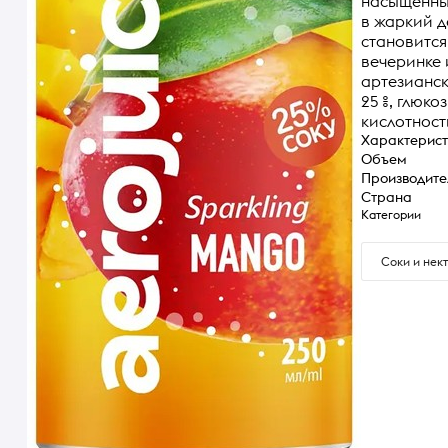
насыщенный
в жаркий д
становится
вечеринке 
артезианск
25 %, глюк
кислотност
Характерист
Объем
Производите
Страна
Категории
Соки и нек