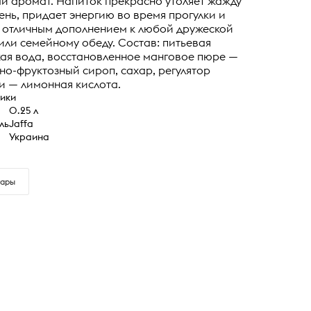
 аромат. Напиток прекрасно утоляет жажду
ень, придает энергию во время прогулки и
 отличным дополнением к любой дружеской
или семейному обеду. Состав: питьевая
ая вода, восстановленное манговое пюре —
озно-фруктозный сироп, сахар, регулятор
и — лимонная кислота.
ики
0.25 л
ль
Jaffa
Украина
тары