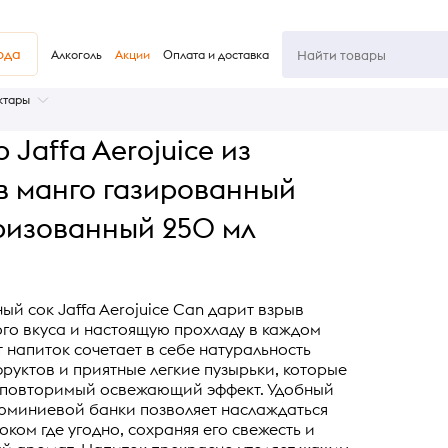
юда
Алкоголь
Акции
Оплата и доставка
ктары
 Jaffa Aerojuice из
в манго газированный
ризованный 250 мл
ый сок Jaffa Aerojuice Can дарит взрыв
го вкуса и настоящую прохладу в каждом
от напиток сочетает в себе натуральность
руктов и приятные легкие пузырьки, которые
еповторимый освежающий эффект. Удобный
юминиевой банки позволяет наслаждаться
ком где угодно, сохраняя его свежесть и