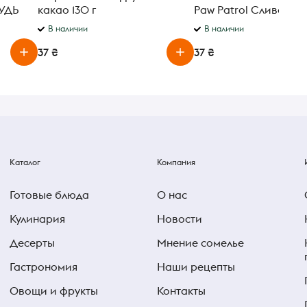
РУДЬ
какао 130 г
Paw Patrol Сливочно
ванильный 2.5% 212 г
В наличии
В наличии
37 ₴
37 ₴
Каталог
Компания
Готовые блюда
О нас
Кулинария
Новости
Десерты
Мнение сомелье
Гастрономия
Наши рецепты
Овощи и фрукты
Контакты