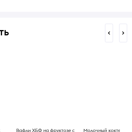
ть
к
Вафли ХБФ на фруктозе с
Молочный коктейль 