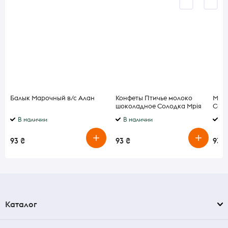
Балык Марочный в/с Алан
Конфеты Птичье молоко
Мака
шоколадное Солодка Мрія
Cost
и шп
В наличии
В наличии
В 
93 ₴
93 ₴
93 ₴
Каталог